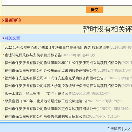
最新评论
暂时没有相关
相关文章
2022-16号会展中心西北侧出让地块批量精装修班组遴选-投标邀请书
(2024/8/20)<
雍璟轩电梯采购与安装项目招标公告
(2023/3/8)<阅读
409
次>
福州市保安服务有限公司作训服套装和2011式保安服定点采购项目招标公告
(2021
福州市保安服务有限公司办公用品定点采购服务商招标公告
(2020/12/7)<阅读
370
次
福州市保安服务有限公司2011式保安服定点采购服务商招标公告
(2020/12/1)<阅读
2
福州市保安服务有限公司本部大楼消控系统维护保养运行采购项目招标公告
(2020
长兴工业园（第三标段）（监理）邀请公告
(2020/10/30)<阅读
326
次>
绿景嘉园（2020年）化粪池坍塌抢修工程投标邀请书
(2020/7/16)<阅读
359
次>
福州市保安服务有限公司作训服套装定点采购项目招标公告
(2020/7/6)<阅读
254
次>
福州市保安服务有限公司商务挎包采购项目招标公告
(2020/7/6)<阅读
213
次>
在线留言
|
人才