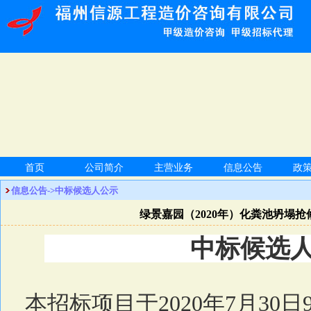
首页
公司简介
主营业务
信息公告
政
信息公告->中标候选人公示
绿景嘉园（2020年）化粪池坍塌
中标候选
本招标项目于
2020
年
7
月
30
日