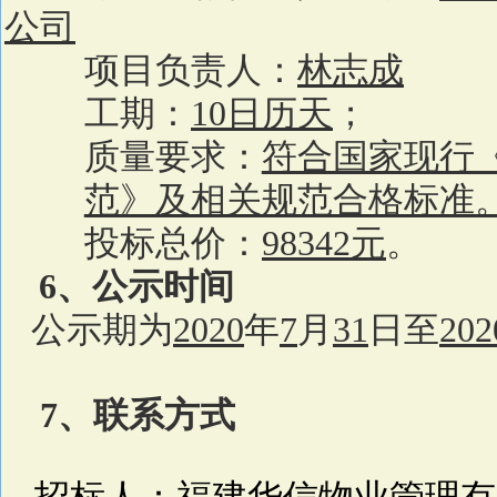
公司
项目负责人：
林志成
工期：
10
日历天
；
质量要求：
符合国家现行
范》及相关规范合格标准
投标总价：
98342
元
。
6
、公示时间
公示期为
2020
年
7
月
31
日至
202
7
、联系方式