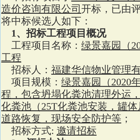
造价咨询有限公司
开标，已由
将中标候选人如下：
1
、招标工程项目概况
工程项目名称：
绿景嘉园（
2
工程
招标人：
福建华信物业管理
项目规模：
绿景嘉园（
2020
程，包含坍塌化粪池清理外运
化粪池（
25T
化粪池安装，罐体
道路恢复，现场安全防护等
；
招标方式
:
邀请招标